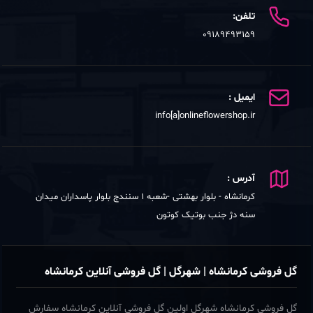
تلفن:
09189493159
ایمیل :
info[a]onlineflowershop.ir
آدرس :
کرمانشاه - بلوار بهشتی -شعبه 1 سنندج بلوار پاسداران میدان
سنه دژ جنب بوتیک کوتون
گل فروشی کرمانشاه | شهرگل | گل فروشی آنلاین کرمانشاه
گل فروشی کرمانشاه شهرگل اولین گل فروشی آنلاین کرمانشاه سفارش