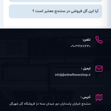
آیا این گل فروشی در سنندج معتبر است ؟
تلفن:
09036977430
ایمیل :
info[a]onlineflowershop.ir
آدرس :
سنندج خیابان پاسداران دور میدان سنه دژ فروشگاه گل شهرگل