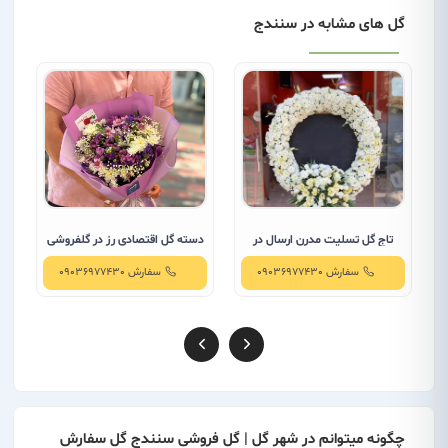
گل های مشابه در سنندج
تاج گل تسلیت مدرن ارسال در
دسته گل اقتصادی رز در گلفروشی
ب
سنندج
سنندج
سفارش 09036977430
سفارش 09036977430
چگونه میتوانم در شهر گل | گل فروشی سنندج گل سفارش