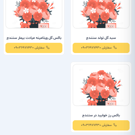
سبد گل تولد سنندج
باکس گل ویتامینه عیادت بیمار سنندج
سفارش 09036977430
سفارش 09036977430
باکس رز خوابید در سنندج
سفارش 09036977430