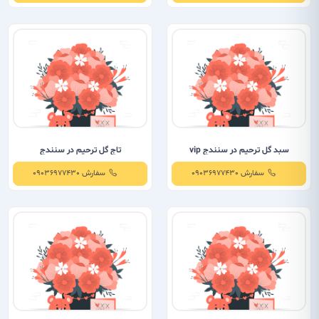
سبد گل ترحیم در سنندج vip
تاج گل ترحیم در سنندج
سفارش 09036977430
سفارش 09036977430