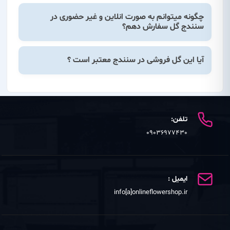
چگونه میتوانم به صورت انلاین و غیر حضوری در
سنندج گل سفارش دهم؟
آیا این گل فروشی در سنندج معتبر است ؟
تلفن:
09036977430
ایمیل :
info[a]onlineflowershop.ir