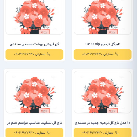
تاج گل ترحیم vip کد 112
گل فروشی بهشت محمدی سنندج
سفارش 09036977430
سفارش 09036977430
10 مدل تاج گل ترحیم جدید در سنندج
تاج گل تسلیت مناسب مراسم ختم در
سنندج
سفارش 09036977430
سفارش 09036977430